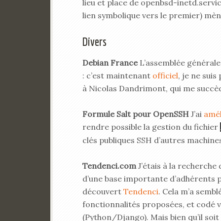
lieu et place de openbsd-inetd.servi
lien symbolique vers le premier) mèn
Divers
Debian France
L’assemblée générale 
: c’est maintenant
officiel
, je ne sui
à Nicolas Dandrimont, qui me succèd
Formule Salt pour OpenSSH
J’ai
amél
rendre possible la gestion du fichier
clés publiques SSH d’autres machine
Tendenci.com
J’étais à la recherche 
d’une base importante d’adhérents pou
découvert
Tendenci
. Cela m’a sembl
fonctionnalités proposées, et codé 
(Python/Django). Mais bien qu’il soit