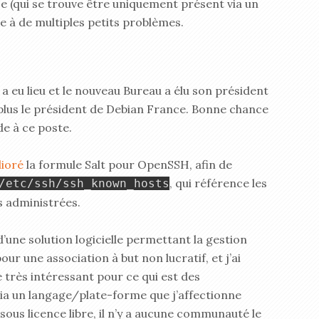
ce (qui se trouve être uniquement présent via un
e à de multiples petits problèmes.
a eu lieu et le nouveau Bureau a élu son président
s plus le président de Debian France. Bonne chance
e à ce poste.
ioré
la formule Salt pour OpenSSH, afin de
, qui référence les
/etc/ssh/ssh_known_hosts
s administrées.
d’une solution logicielle permettant la gestion
r une association à but non lucratif, et j’ai
é très intéressant pour ce qui est des
via un langage/plate-forme que j’affectionne
 sous licence libre, il n’y a aucune communauté le