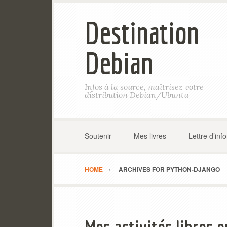
Destination
Debian
Infos à la source, maîtrisez votre
distribution Debian/Ubuntu
Soutenir
Mes livres
Lettre d’inf
HOME
ARCHIVES FOR PYTHON-DJANGO