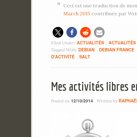
Ceci est une traduction de mon
March 2015
contribuée par Wei
ACTUALITÉS
ACTUALITÉS
Filed Under:
,
DEBIAN
DEBIAN FRANCE
Tagged With:
,
D'ACTIVITÉ
SALT
,
Mes activités libres
12/10/2014
RAPHAË
Posted on
Written by