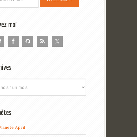
vez moi
hives
ives
nètes
Planète April