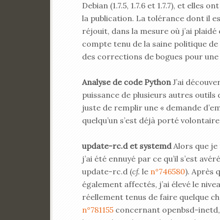
Debian (1.7.5, 1.7.6 et 1.7.7), et elles
la publication. La tolérance dont il 
réjouit, dans la mesure où j’ai plaidé
compte tenu de la saine politique de
des corrections de bogues pour une 
Analyse de code Python
J’ai découver
puissance de plusieurs autres outils
juste de remplir une « demande d’e
quelqu’un s’est déjà porté volontai
update-rc.d et systemd
Alors que je 
j’ai été ennuyé par ce qu’il s’est av
update-rc.d (
cf.
le
n°746580
). Après 
également affectés, j’ai élevé le niv
réellement tenus de faire quelque cho
n°781155
concernant openbsd-inetd, 