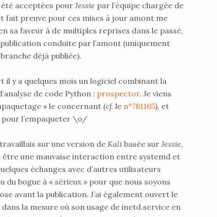
 ont été acceptées pour
Jessie
par l’équipe chargée de
est fait preuve pour ces mises à jour amont me
 en sa faveur à de multiples reprises dans le passé,
 publication conduite par l’amont (uniquement
branche déjà publiée).
t il y a quelques mois un logiciel combinant la
 d’analyse de code Python :
prospector
. Je viens
mpaquetage » le concernant (
cf.
le
n°781165
), et
re pour l’empaqueter \o/
travaillais sur une version de
Kali
basée sur
Jessie
,
éré être une mauvaise interaction entre systemd et
quelques échanges avec d’autres utilisateurs
eau du bogue à « sérieux » pour que nous soyons
se avant la publication. J’ai également ouvert le
dans la mesure où son usage de inetd.service en