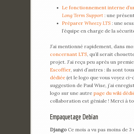
Le fonctionnement interne d’un
Long Term Support
: une présent
Préparer
Wheezy LTS
: une sess
l’équipe en charge de la sécurit
J’ai mentionné rapidement, dans mo
concernant LTS
, qu’il serait chouet
projet. J’ai reçu peu après un premi
Escoffier
, suivi d’autres : ils sont tou
dédiée
(et le logo que vous voyez ci-de
suggestion de Paul Wise, j’ai enregis
logo sur une autre
page du wiki dédi
collaboration est géniale ! Merci à t
Empaquetage Debian
Django
Ce mois a vu pas moins de 3