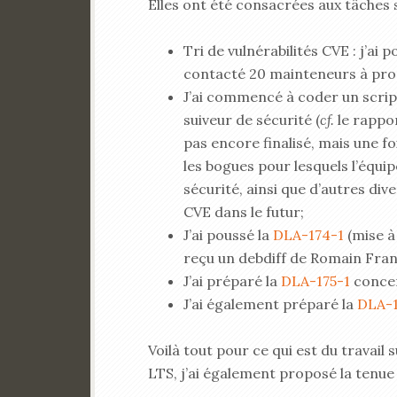
Elles ont été consacrées aux tâches 
Tri de vulnérabilités CVE : j’ai 
contacté 20 mainteneurs à propo
J’ai commencé à coder un script
suiveur de sécurité (
cf.
le rappo
pas encore finalisé, mais une foi
les bogues pour lesquels l’équip
sécurité, ainsi que d’autres div
CVE dans le futur;
J’ai poussé la
DLA-174-1
(mise à
reçu un debdiff de Romain Fran
J’ai préparé la
DLA-175-1
concer
J’ai également préparé la
DLA-1
Voilà tout pour ce qui est du travail
LTS, j’ai également proposé la tenue