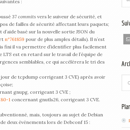
suivantes :
poussé 37
commits
vers le suiveur de sécurité, et
Sui
s de failles de sécurité affectant leurs paquets;
 d’aide basé sur la nouvelle sortie JSON du
rt
n°761859
pour de plus amples détails). Il n’est
s fini il va permettre d’identifier plus facilement
e LTS est en retard sur le travail de l’équipe de
ergences semblables, ce qui accélérera le tri des
Arc
 jour de tcpdump corrigeant 3 CVE) après avoir
Arch
çoise;
nant gnupg, corrigeant 3 CVE ;
80-1
concernant gnutls26, corrigeant 3 CVE.
Pla
 subventionné, mais, toujours au sujet de Debian
 de deux événements lors de Debconf 15 :