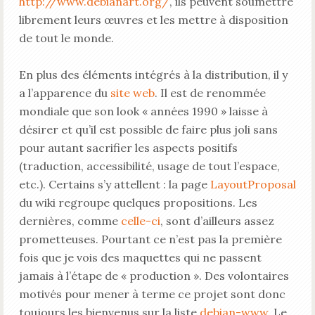
http://www.debianart.org/
, ils peuvent soumettre
librement leurs œuvres et les mettre à disposition
de tout le monde.
En plus des éléments intégrés à la distribution, il y
a l’apparence du
site web
. Il est de renommée
mondiale que son look « années 1990 » laisse à
désirer et qu’il est possible de faire plus joli sans
pour autant sacrifier les aspects positifs
(traduction, accessibilité, usage de tout l’espace,
etc.). Certains s’y attellent : la page
LayoutProposal
du wiki regroupe quelques propositions. Les
dernières, comme
celle-ci
, sont d’ailleurs assez
prometteuses. Pourtant ce n’est pas la première
fois que je vois des maquettes qui ne passent
jamais à l’étape de « production ». Des volontaires
motivés pour mener à terme ce projet sont donc
toujours les bienvenus sur la liste
debian-www
. Le