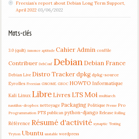
Freexian’s report about Debian Long Term Support,
April 2022
03/06/2022
Mots-clés
Cahier Admin
3.0 (quilt)
conffile
Annonce
aptitude
Debian
Debian France
Contribuer
DebConf
Distro Tracker
dpkg
dpkg-source
Debian Live
HOWTO
Informatique
Eyrolles
GNOME
GSOC
Freexian
Libre
Moi
LTS
Livres
Kali Linux
multiarch
Packaging
nettoyage
Politique
Pro
nautilus-dropbox
Presse
python-django
PTS
publican
Release
Programmation
Rolling
Résumé d'activité
Référence
synaptic
Testing
Ubuntu
wordpress
Tryton
unstable