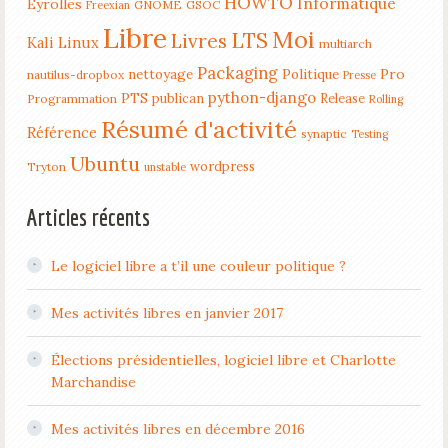
HOWTO
Informatique
Eyrolles
GNOME
GSOC
Freexian
Libre
Moi
LTS
Livres
Kali Linux
multiarch
Packaging
nettoyage
Politique
Pro
nautilus-dropbox
Presse
python-django
PTS
publican
Release
Programmation
Rolling
Résumé d'activité
Référence
synaptic
Testing
Ubuntu
wordpress
Tryton
unstable
Articles récents
Le logiciel libre a t’il une couleur politique ?
Mes activités libres en janvier 2017
Élections présidentielles, logiciel libre et Charlotte
Marchandise
Mes activités libres en décembre 2016