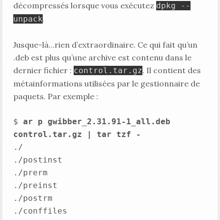
décompressés lorsque vous exécutez
dpkg --
.
unpack
Jusque-là…rien d’extraordinaire. Ce qui fait qu’un
.deb est plus qu’une archive est contenu dans le
dernier fichier :
. Il contient des
control.tar.gz
métainformations utilisées par le gestionnaire de
paquets. Par exemple :
$ 
ar p gwibber_2.31.91-1_all.deb 
control.tar.gz | tar tzf -
./

./postinst

./prerm

./preinst

./postrm

./conffiles
