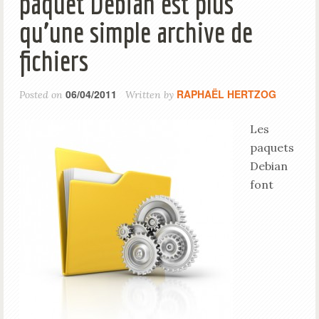
paquet Debian est plus
qu’une simple archive de
fichiers
06/04/2011
RAPHAËL HERTZOG
Posted on
Written by
Les
paquets
Debian
font