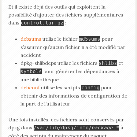
Et il existe déjà des outils qui exploitent la
possibilité d’ajouter des fichiers supplémentaires
dans
:
control.tar.gz
debsums
utilise le fichier
pour
md5sums
s’assurer qu’aucun fichier n’a été modifié par
accident
dpkg-shlibdeps utilise les fichiers
et
shlibs
pour générer les dépendances à
symbols
une bibliothèque
debconf
utilise les scripts
pour
config
obtenir des informations de configuration de
la part de l’utilisateur
Une fois installés, ces fichiers sont conservés par
dpkg dans
à
/var/lib/dpkg/info/
package
.*
côté des scripts du mainteneur du paquet.