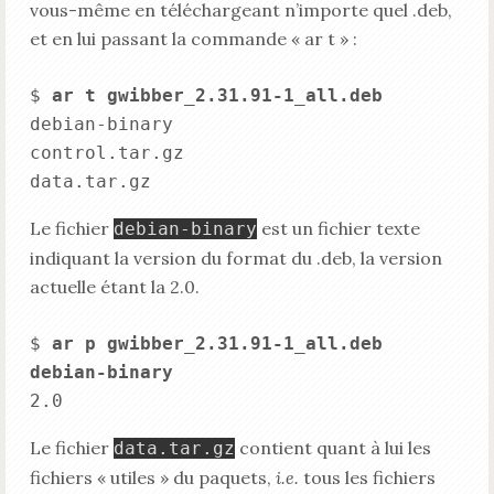
vous-même en téléchargeant n’importe quel .deb,
et en lui passant la commande « ar t » :
$ 
ar t gwibber_2.31.91-1_all.deb
debian-binary

control.tar.gz

Le fichier
est un fichier texte
debian-binary
indiquant la version du format du .deb, la version
actuelle étant la 2.0.
$ 
ar p gwibber_2.31.91-1_all.deb 
debian-binary
Le fichier
contient quant à lui les
data.tar.gz
fichiers « utiles » du paquets,
i.e.
tous les fichiers