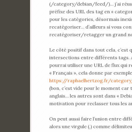
(/category/debian/feed/)… j’ai réus
préfixe des URL des tag en « categor
pour les catégories, désormais inexis
recatégoriser… d’ailleurs si vous co
recatégoriser/retagger un grand nom
Le côté positif dans tout cela, c’est
intersections entre différents tags. A
pourrai utiliser une URL de flux qui 
« Français », cela donne par exemple
https://raphaelhertzog.fr/categor
(bon, c’est vide pour le moment car t
anglais… les autres sont dans « Debia
motivation pour reclasser tous les art
On peut aussi faire l’union entre diff
alors une virgule (,) comme délimiteur