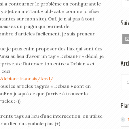
si à contourner le problème en configurant le
y » (et en mettant « old-cat » comme préfixe
tantes sur mon site). Ouf, je n’ai pas à tout
Sui
nnaissez un plugin qui permet de
bre d’articles facilement, je suis preneur.
 que je peux enfin proposer des flux qui sont des
insi au lieu d’avoir un tag « DebianFr » dédié, je
Arc
représente l’intersection entre « Debian » et
 ceci:
Arch
y/debian+francais/feed/
ous les articles taggés « Debian » sont en
nFr » jusqu’à ce que j’arrive à trouver la
icles :-))
Pla
érents tags au lieu d’une intersection, on utilise
 au lieu du symbole plus (+).