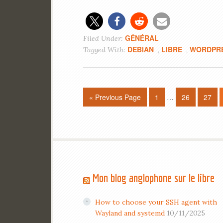
GÉNÉRAL
Filed Under:
DEBIAN
LIBRE
WORDPR
Tagged With:
,
,
« Previous Page
1
…
26
27
Mon blog anglophone sur le libre
How to choose your SSH agent with
Wayland and systemd
10/11/2025