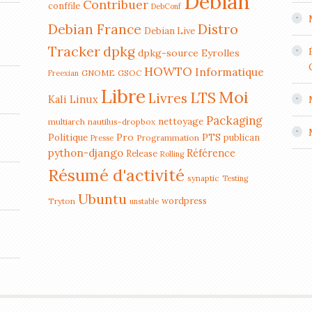
Debian
Contribuer
conffile
DebConf
Distro
Debian France
Debian Live
Tracker
dpkg
dpkg-source
Eyrolles
HOWTO
Informatique
GNOME
GSOC
Freexian
Libre
Moi
LTS
Livres
Kali Linux
Packaging
nettoyage
multiarch
nautilus-dropbox
Politique
Pro
PTS
publican
Programmation
Presse
python-django
Référence
Release
Rolling
Résumé d'activité
synaptic
Testing
Ubuntu
wordpress
Tryton
unstable