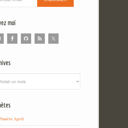
vez moi
hives
ives
nètes
Planète April