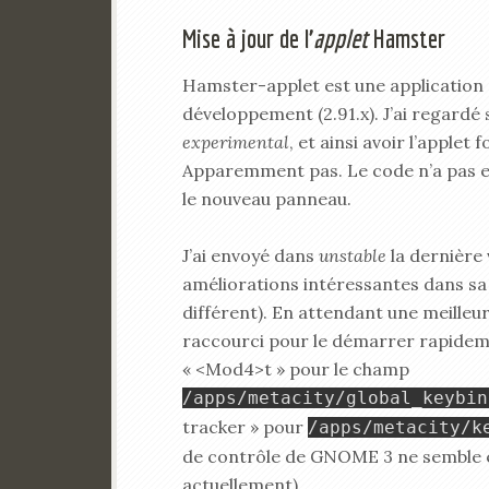
Mise à jour de l’
applet
Hamster
Hamster-applet est une application
développement (2.91.x). J’ai regardé 
experimental
, et ainsi avoir l’appl
Apparemment pas. Le code n’a pas e
le nouveau panneau.
J’ai envoyé dans
unstable
la dernière v
améliorations intéressantes dans sa
différent). En attendant une meilleu
raccourci pour le démarrer rapideme
« <Mod4>t » pour le champ
/apps/metacity/global_keybin
tracker » pour
/apps/metacity/k
de contrôle de GNOME 3 ne semble en
actuellement).