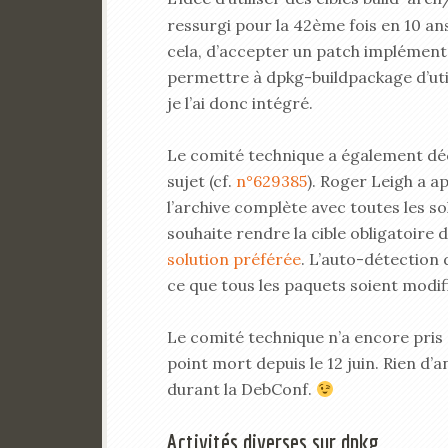
ressurgi pour la 42ème fois en 10 ans
cela, d’accepter un patch impléme
permettre à dpkg-buildpackage d’utili
je l’ai donc intégré.
Le comité technique a également déci
sujet (cf.
n°629385
). Roger Leigh a a
l’archive complète avec toutes les s
souhaite rendre la cible obligatoire 
solution préférée
. L’auto-détection 
ce que tous les paquets soient modifi
Le comité technique n’a encore pris 
point mort depuis le 12 juin. Rien d’a
durant la DebConf.
Activités diverses sur dpkg