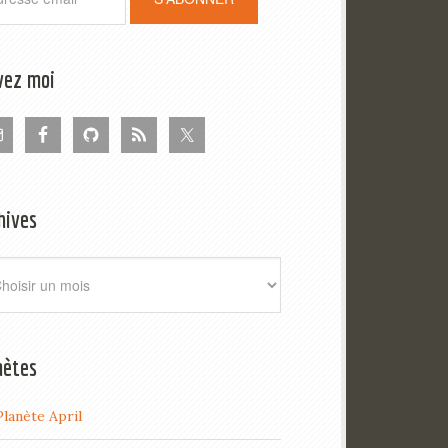
vez moi
hives
ives
nètes
Planète April