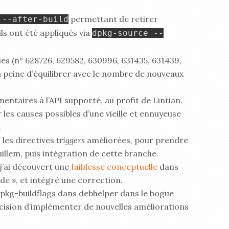
permettant de retirer
 --after-build
ls ont été appliqués via
dpkg-source --
es (n° 628726, 629582, 630996, 631435, 631439,
à peine d’équilibrer avec le nombre de nouveaux
entaires à l’API supporté, au profit de Lintian.
 les causes possibles d’une vieille et ennuyeuse
.
 les directives
triggers
améliorées, pour prendre
llem, puis intégration de cette branche.
 j’ai découvert une
faiblesse conceptuelle
dans
de », et intégré une correction.
dpkg-buildflags dans debhelper dans le bogue
décision d’implémenter de nouvelles améliorations