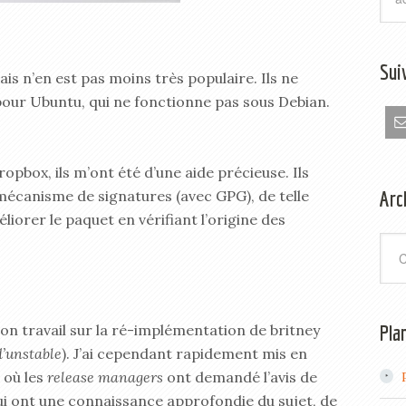
Sui
ais n’en est pas moins très populaire. Ils ne
pour Ubuntu, qui ne fonctionne pas sous Debian.
pbox, ils m’ont été d’une aide précieuse. Ils
Arc
écanisme de signatures (avec GPG), de telle
iorer le paquet en vérifiant l’origine des
Arch
Pla
on travail sur la ré-implémentation de britney
d’unstable
). J’ai cependant rapidement mis en
 où les
release managers
ont demandé l’avis de
qui ont une connaissance approfondie du sujet, de