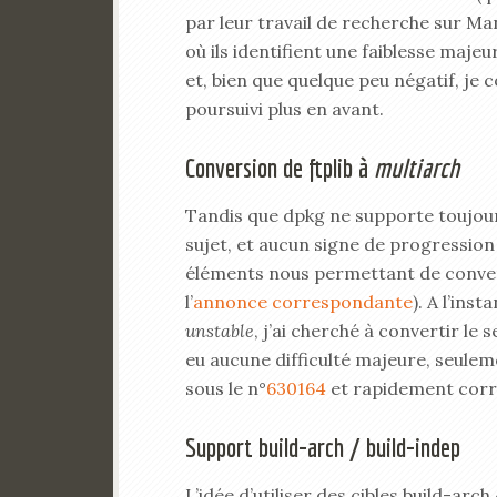
par leur travail de recherche sur Manc
où ils identifient une faiblesse majeu
et, bien que quelque peu négatif, je 
poursuivi plus en avant.
Conversion de ftplib à
multiarch
Tandis que dpkg ne supporte toujou
sujet, et aucun signe de progression v
éléments nous permettant de converti
l’
annonce correspondante
). A l’ins
unstable
, j’ai cherché à convertir le 
eu aucune difficulté majeure, seule
sous le n°
630164
et rapidement corri
Support build-arch / build-indep
L’idée d’utiliser des cibles build-arc