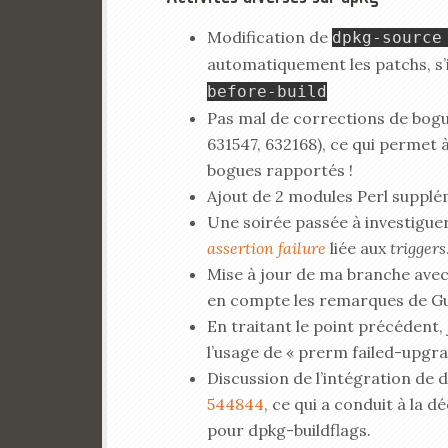
Modification de
dpkg-source
automatiquement les patchs, s’i
before-build
Pas mal de corrections de bogu
631547, 632168), ce qui permet 
bogues rapportés !
Ajout de 2 modules Perl supplém
Une soirée passée à investiguer
assertion failure
liée aux
triggers
Mise à jour de ma branche avec
en compte les remarques de Gui
En traitant le point précédent,
l’usage de « prerm failed-upgra
Discussion de l’intégration de 
544844
, ce qui a conduit à la 
pour dpkg-buildflags.