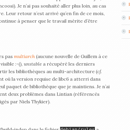
oosi). Je n’ai pas souhaité aller plus loin, au cas
re. Leur retour n’est arrivé qu’en fin de ce mois,
continue à penser que le travail mérite d’être
rs pas
multiarch
(aucune nouvelle de Guillem à ce
isible :-(),
unstable
a récupéré les derniers
r les bibliothèques au multi-architecture (
cf.
tant où la version requise de libc6 a atterri dans
seul paquet de bibliothèque que je maintiens. Je n’ai
ment deux problèmes dans Lintian (référencés
gés par Niels Thykier).
h/build-indep dans le fichier
a
debian/rules