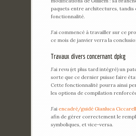
modifications de Guillem : sa branche
paquets entre architectures, tandi
fonctionnalité.
J’ai commencé à travailler sur ce proj
ce mois de janvier verra la conclusio
Travaux divers concernant dpkg
J’ai revu (et plus tard intégré) un p
sorte que ce dernier puisse faire ét
Cette fonctionnalité pourra ainsi per
les options de compilation renforc
J’ai
encadré/guidé Gianluca Ciccarell
afin de gérer correctement le rempl
symboliques, et vice-versa.