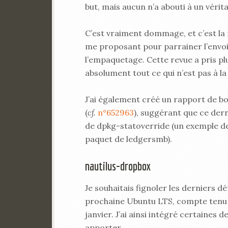
but, mais aucun n’a abouti à un vérit
C’est vraiment dommage, et c’est la r
me proposant pour parrainer l’envoi
l’empaquetage. Cette revue a pris plu
absolument tout ce qui n’est pas à l
J’ai également créé un rapport de b
(
cf.
n°652963
), suggérant que ce dern
de dpkg-statoverride (un exemple de 
paquet de ledgersmb).
nautilus-dropbox
Je souhaitais fignoler les derniers d
prochaine Ubuntu LTS, compte tenu du
janvier. J’ai ainsi intégré certaines
apporter.