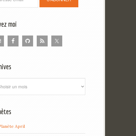
vez moi
hives
ives
nètes
Planète April