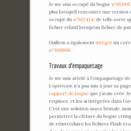
Je me suis occupé du bogue
n°65199
plus lorsqu’il rencontre une version
occupé du
n°652414
, de telle sorte 
fichier relatif lorsqu’un fichier de pa
Guillem a également
intégré
un corre
n°369898
.
Travaux d’empaquetage
Je me suis attelé à l’empaquetage d
L’
upstream
n’a pas mis à jour sa pag
rapport de bogue
que j’avais créé. 
requises, et les ai intégrées dans l’
C’est une solution assez brutale, mai
permettre la clôture du bogue critiq
de réintroduire les fichiers Flash éc