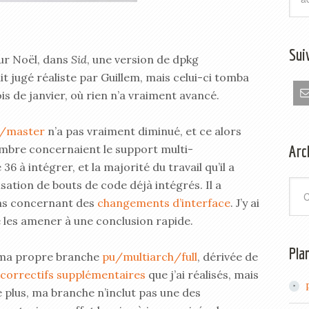
Sui
our Noël, dans
Sid
, une version de dpkg
it jugé réaliste par Guillem, mais celui-ci tomba
s de janvier, où rien n’a vraiment avancé.
h/master
n’a pas vraiment diminué, et ce alors
Arc
bre concernaient le support multi-
36 à intégrer, et la majorité du travail qu’il a
isation de bouts de code déjà intégrés. Il a
Arch
ons concernant des
changements d’interface
. J’y ai
e les amener à une conclusion rapide.
Pla
 ma propre branche
pu/multiarch/full
, dérivée de
correctifs
supplémentaires
que j’ai réalisés, mais
e plus, ma branche n’inclut pas une des