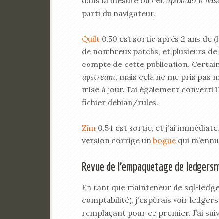
dans la mesure où cet
uploader à bas
parti du navigateur.
Quilt
0.50 est sortie après 2 ans de
de nombreux patchs, et plusieurs de 
compte de cette publication. Certai
upstream
, mais cela ne me pris pas 
mise à jour. J’ai également converti
fichier debian/rules.
Zim
0.54 est sortie, et j’ai immédiat
version corrige un
bogue
qui m’ennuy
Revue de l’empaquetage de ledgers
En tant que mainteneur de sql-ledger 
comptabilité), j’espérais voir ledger
remplaçant pour ce premier. J’ai suiv