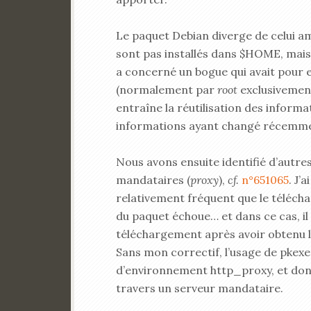
Le paquet Debian diverge de celui am
sont pas installés dans $HOME, mai
a concerné un bogue qui avait pour e
(normalement par
root
exclusivemen
entraîne la réutilisation des informa
informations ayant changé récemm
Nous avons ensuite identifié d’autre
mandataires (
proxy
),
cf.
n°651065
. J’
relativement fréquent que le télécha
du paquet échoue… et dans ce cas, il 
téléchargement après avoir obtenu l
Sans mon correctif, l’usage de pkexec
d’environnement http_proxy, et donc l
travers un serveur mandataire.