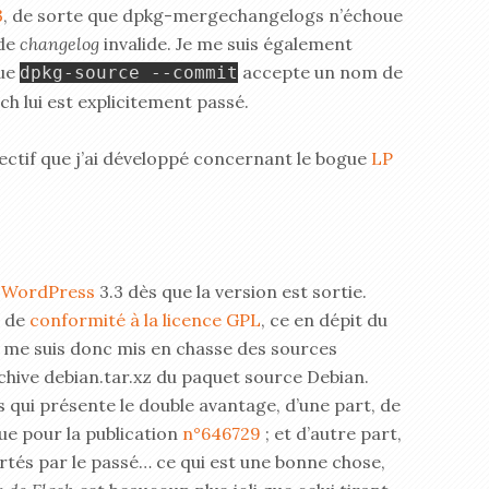
3
, de sorte que dpkg-mergechangelogs n’échoue
 de
changelog
invalide. Je me suis également
que
accepte un nom de
dpkg-source --commit
tch lui est explicitement passé.
ctif que j’ai développé concernant le bogue
LP
e
WordPress
3.3 dès que la version est sortie.
e de
conformité à la licence GPL
, ce en dépit du
Je me suis donc mis en chasse des sources
archive debian.tar.xz du paquet source Debian.
s qui présente le double avantage, d’une part, de
ue pour la publication
n°646729
; et d’autre part,
artés par le passé… ce qui est une bonne chose,