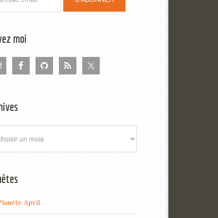
vez moi
hives
ives
nètes
Planète April