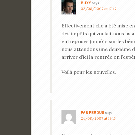
BUXY
says
02/08/2007 at 17:47
Effectivement elle a été mise en
des impôts qui voulait nous ass
entreprises (impôts sur les béné
nous attendons une deuxième dé
arriver d’ici la rentrée on l’espè
Voilà pour les nouvelles.
PAS PERDUS
says
24/08/2007 at 19:15