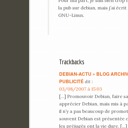
Pour ma part, je suis bien trop 
la pub sur debian, mais j’ai écri
GNU-Linux.
Trackbacks
DEBIAN-ACTU » BLOG ARCHIV
PUBLICITÉ
dit :
03/08/2007 à 15:03
[…] Promouvoir Debian, faire 
apprécier Debian, mais mis à pa
il n’y a pas beaucoup de promot
souvent Debian est présentée co
les préjugés ont la vie dure. […]