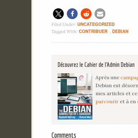
UNCATEGORIZED
Filed Under:
CONTRIBUER
DEBIAN
Tagged With:
,
Découvrez le Cahier de l'Admin Debian
Après une
campag
Debian est désor
mes articles et ce 
parcourir
et à en
Comments