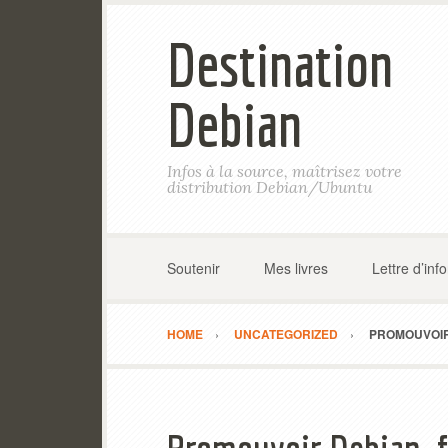
Destination
Debian
Infos à la source, maîtrisez votre
distribution Debian/Ubuntu
Soutenir
Mes livres
Lettre d’inf
HOME
UNCATEGORIZED
PROMOUVOIR 