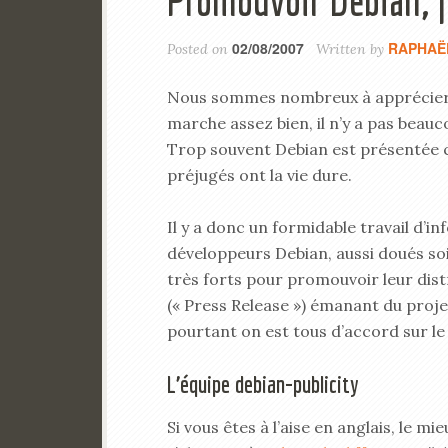
Promouvoir Debian, fa
02/08/2007
RAPHAË
Posted on
Written by
Nous sommes nombreux à apprécier De
marche assez bien, il n’y a pas beau
Trop souvent Debian est présentée co
préjugés ont la vie dure.
Il y a donc un formidable travail d’i
développeurs Debian, aussi doués so
très forts pour promouvoir leur dis
(« Press Release ») émanant du proj
pourtant on est tous d’accord sur le f
L’équipe debian-publicity
Si vous êtes à l’aise en anglais, le mi