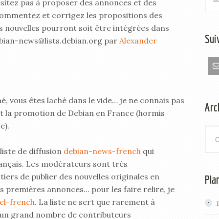
ésitez pas à proposer des annonces et des
. Commentez et corrigez les propositions des
Vous nouvelles pourront soit être intégrées dans
Sui
ebian-news@lists.debian.org par
Alexander
thé, vous êtes laché dans le vide… je ne connais pas
Arc
it la promotion de Debian en France (hormis
e).
Arch
 liste de diffusion
debian-news-french
qui
français. Les modérateurs sont très
ers de publier des nouvelles originales en
Pla
es premières annonces… pour les faire relire, je
el-french
. La liste ne sert que rarement à
re un grand nombre de contributeurs