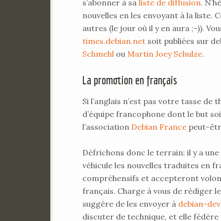
s’abonner à sa
liste de diffusion
. N’h
nouvelles en les envoyant à la liste
autres (le jour où il y en aura ;-)). 
times.debian.net
soit publiées sur d
Schmehl
ou
Martin Joey Schulze
.
La promotion en français
Si l’anglais n’est pas votre tasse de 
d’équipe francophone dont le but so
l’association
Debian France
peut-êtr
Défrichons donc le terrain: il y a une
véhicule les nouvelles traduites en 
compréhensifs et accepteront volonti
français. Charge à vous de rédiger l
suggère de les envoyer à
debian-dev
discuter de technique, et elle fédè