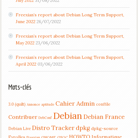
July 2022
31/08/2022
Freexian’s report about Debian Long Term Support,
June 2022
26/07/2022
Freexian’s report about Debian Long Term Support,
May 2022
23/06/2022
Freexian’s report about Debian Long Term Support,
April 2022
03/06/2022
Mots-clés
Cahier Admin
3.0 (quilt)
conffile
Annonce
aptitude
Debian
Debian France
Contribuer
DebConf
Distro Tracker
dpkg
dpkg-source
Debian Live
HOWTO
Informatique
Eyrolles
GNOME
GSOC
Freexian