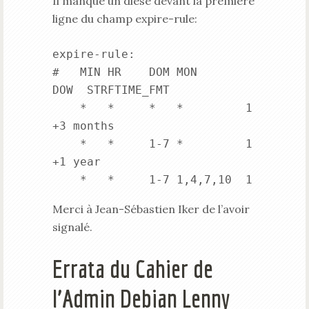
Il manque un dièse devant la première
ligne du champ expire-rule:
expire-rule:

#   MIN HR    DOM MON       
DOW  STRFTIME_FMT

    *   *     *   *         1    
+3 months

    *   *     1-7 *         1    
+1 year

Merci à Jean-Sébastien Iker de l’avoir
signalé.
Errata du Cahier de
l’Admin Debian Lenny