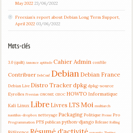
May 2022
23/06/2022
Freexian’s report about Debian Long Term Support,
April 2022
03/06/2022
Mots-clés
Cahier Admin
3.0 (quilt)
conffile
Annonce
aptitude
Debian
Debian France
Contribuer
DebConf
Distro Tracker
dpkg
dpkg-source
Debian Live
HOWTO
Informatique
Eyrolles
GNOME
GSOC
Freexian
Libre
Moi
LTS
Livres
Kali Linux
multiarch
Packaging
nettoyage
Politique
Pro
nautilus-dropbox
Presse
python-django
PTS
publican
Release
Programmation
Rolling
Résumé d'activité
Référence
synaptic
Testing