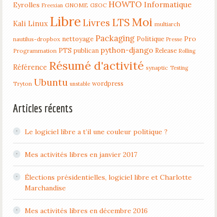
HOWTO
Informatique
Eyrolles
GNOME
GSOC
Freexian
Libre
Moi
LTS
Livres
Kali Linux
multiarch
Packaging
nettoyage
Politique
Pro
nautilus-dropbox
Presse
python-django
PTS
publican
Release
Programmation
Rolling
Résumé d'activité
Référence
synaptic
Testing
Ubuntu
wordpress
Tryton
unstable
Articles récents
Le logiciel libre a t’il une couleur politique ?
Mes activités libres en janvier 2017
Élections présidentielles, logiciel libre et Charlotte
Marchandise
Mes activités libres en décembre 2016