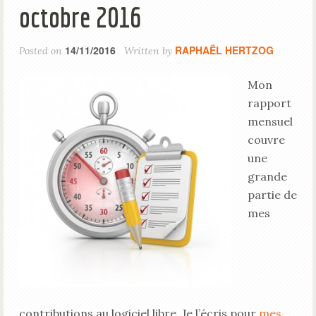
octobre 2016
14/11/2016
RAPHAËL HERTZOG
Posted on
Written by
Mon
rapport
mensuel
couvre
une
grande
partie de
mes
contributions au logiciel libre. Je l’écris pour
mes