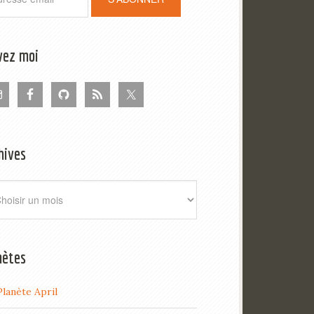
vez moi
hives
ives
nètes
Planète April