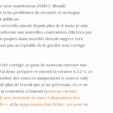
ue non-mainteneur (NMU) : libxml2
nt trois problèmes de sécurité et un bogue
t publican.
 correctifs amont depuis plus de 8 mois, je suis
t conforme aux nouvelles contraintes édictées par
 un paquet dans
unstable
devrait migrer vers
’est pas acceptable de le garder non corrigé
été corrigé, je peux de nouveau envoyer une
’ai donc préparé et envoyé la version 4.3.2-1, ce
stitué des sources uniquement (« source only
é plus de travail que je ne prévoyais, et ce ne
’ai remontés à l’amont (
nouveau chemin
sh
,
une demande de mise à disposition des
fié »
, et la
suppression d’un fichier .po pour un