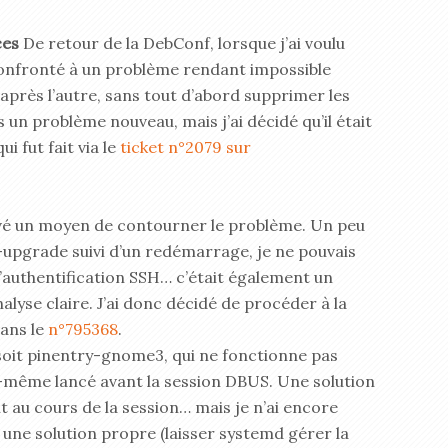
ces
De retour de la DebConf, lorsque j’ai voulu
 confronté à un problème rendant impossible
 après l’autre, sans tout d’abord supprimer les
s un problème nouveau, mais j’ai décidé qu’il était
i fut fait via le
ticket n°2079 sur
uvé un moyen de contourner le problème. Un peu
t-upgrade suivi d’un redémarrage, je ne pouvais
’authentification SSH… c’était également un
yse claire. J’ai donc décidé de procéder à la
ans le
n°795368
.
 soit pinentry-gnome3, qui ne fonctionne pas
ui-même lancé avant la session DBUS. Une solution
 au cours de la session… mais je n’ai encore
 une solution propre (laisser systemd gérer la