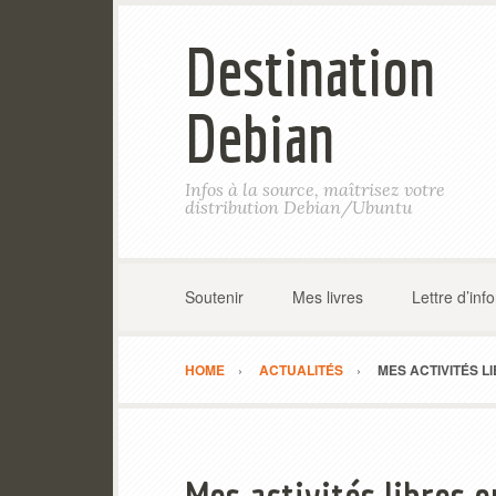
Destination
Debian
Infos à la source, maîtrisez votre
distribution Debian/Ubuntu
Soutenir
Mes livres
Lettre d’inf
HOME
ACTUALITÉS
MES ACTIVITÉS L