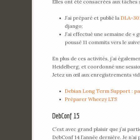
Elles ont été consacrées aux tâches 
J’ai préparé et publié la
DLA-30
django;
J’ai effectué une semaine de « gu
poussé 11 commits vers le suive
En plus de ces activités, j’ai égalem
Heidelberg, et coordonné une sessio
Jetez un œil aux enregistrements vid
Debian Long Term Support : pas
Préparer Wheezy LTS
DebConf 15
C’est avec grand plaisir que j’ai par
DebConf 14 l’année dernière. Je n’ai