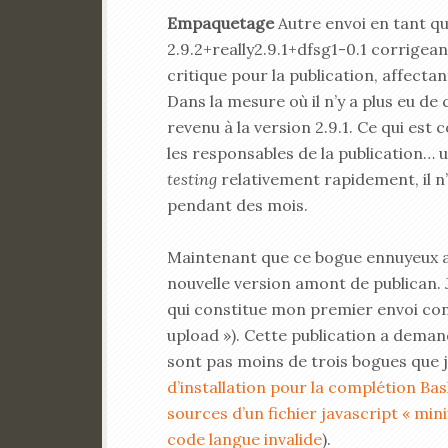
Empaquetage
Autre envoi en tant q
2.9.2+really2.9.1+dfsg1-0.1 corrigea
critique pour la publication, affectan
Dans la mesure où il n’y a plus eu de
revenu à la version 2.9.1. Ce qui es
les responsables de la publication…
testing
relativement rapidement, il n
pendant des mois.
Maintenant que ce bogue ennuyeux a 
nouvelle version amont de publican. J
qui constitue mon premier envoi con
upload »). Cette publication a demand
sont pas moins de trois bogues que j
d’installation pour la complétion Ba
sources d’un fichier javascript « mini
code langue invalide
).