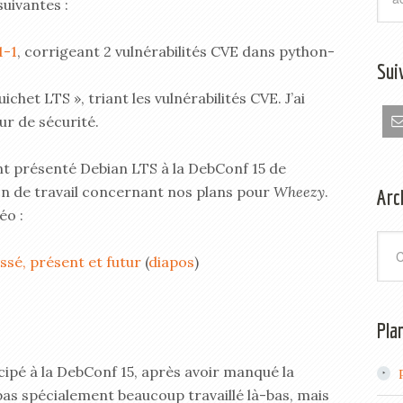
suivantes :
1-1
, corrigeant 2 vulnérabilités CVE dans python-
Sui
ichet LTS », triant les vulnérabilités CVE. J’ai
ur de sécurité.
ent présenté Debian LTS à la DebConf 15 de
n de travail concernant nos plans pour
Wheezy
.
Arc
éo :
Arch
sé, présent et futur
(
diapos
)
Pla
ticipé à la DebConf 15, après avoir manqué la
 pas spécialement beaucoup travaillé là-bas, mais