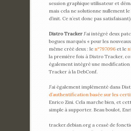
session graphique utilisateur et dé
mais cela ne solutionne nullement le
d’init. Ce n’est donc pas satisfaisant)
Distro Tracker
J’ai intégré deux pat
bogues marqués « pour les nouveaux co
même créé deux : le
n°797096
et le
n
la première fois à Distro Tracker, com
également intégré une modification 
Tracker à la DebConf.
J’ai également implémenté dans Dist
d’authentification basée sur les certi
Enrico Zini. Cela marche bien, et cet
simple à supporter. Beau boulot, Enri
tracker.debian.org a cessé de foncti