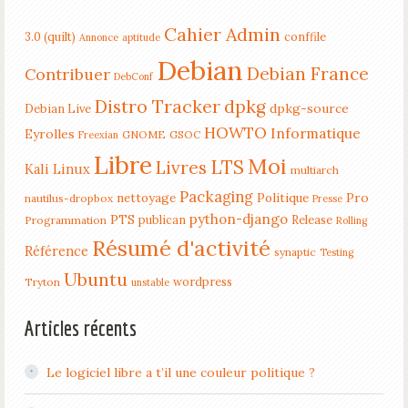
Cahier Admin
3.0 (quilt)
conffile
Annonce
aptitude
Debian
Debian France
Contribuer
DebConf
Distro Tracker
dpkg
dpkg-source
Debian Live
HOWTO
Informatique
Eyrolles
GNOME
GSOC
Freexian
Libre
Moi
LTS
Livres
Kali Linux
multiarch
Packaging
nettoyage
Politique
Pro
nautilus-dropbox
Presse
python-django
PTS
publican
Release
Programmation
Rolling
Résumé d'activité
Référence
synaptic
Testing
Ubuntu
wordpress
Tryton
unstable
Articles récents
Le logiciel libre a t’il une couleur politique ?