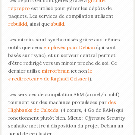
Les dépôts Git sont gérés grâce à
gitolite
.
reprepro
est utilisé pour gérer les dépôts de
paquets. Les services de compilation utilisent
rebuildd
, ainsi que
sbuild
.
Les miroirs sont synchronisés grâce aux mêmes
outils que ceux
employés pour Debian
(qui sont
basés sur rsync), et un serveur central permet
d’être redirigé vers un miroir proche de soi. Ce
dernier utilise
mirrorbrain
(et non
le
« redirecteur » de Raphaël Geissert
).
Les services de compilation ARM (armel/armhf)
tournent sur des machines propulsées par
des
Highbanks de Calxeda
, (4 cœurs, 4 Go de RAM) qui
fonctionnent plutôt bien. Mieux :
Offensive Security
souhaite mettre à disposition du projet Debian un
nœud de ce cluster.