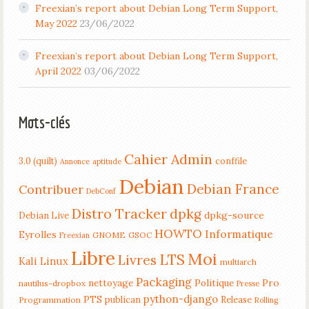
Freexian’s report about Debian Long Term Support,
May 2022
23/06/2022
Freexian’s report about Debian Long Term Support,
April 2022
03/06/2022
Mots-clés
Cahier Admin
3.0 (quilt)
conffile
Annonce
aptitude
Debian
Debian France
Contribuer
DebConf
Distro Tracker
dpkg
dpkg-source
Debian Live
HOWTO
Informatique
Eyrolles
GNOME
GSOC
Freexian
Libre
Moi
LTS
Livres
Kali Linux
multiarch
Packaging
nettoyage
Politique
Pro
nautilus-dropbox
Presse
python-django
PTS
publican
Release
Programmation
Rolling